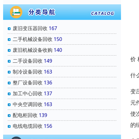
废旧变压器回收
167
二手机械设备回收
150
废旧机械设备收购
140
价
二手设备回收
149
制冷设备回收
163
什
整厂设备回收
136
变
加工中心回收
137
元
中央空调回收
163
使
配电柜回收
139
的
电线电缆回收
156