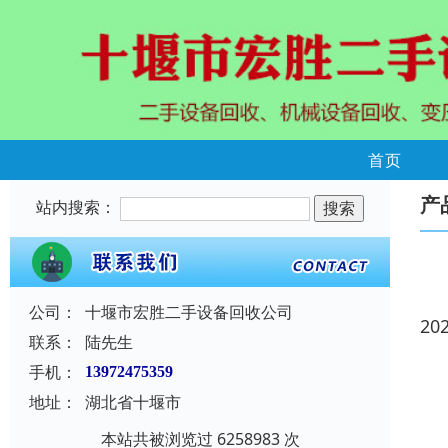
首页
产
站内搜索：
公司：
十堰市宏胜二手设备回收公司
20
联系：
陆先生
手机：
13972475359
地址：
湖北省十堰市
本站共被浏览过 6258983 次