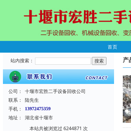
首页
产
站内搜索：
公司：
十堰市宏胜二手设备回收公司
联系：
陆先生
手机：
13972475359
地址：
湖北省十堰市
本站共被浏览过 6244871 次