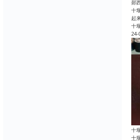
郧
十
起
十
24-
十
十