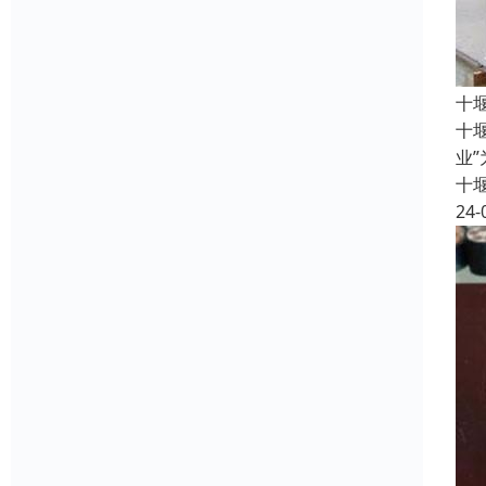
十
十
业
十
24-