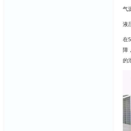
气
液
在
障
的