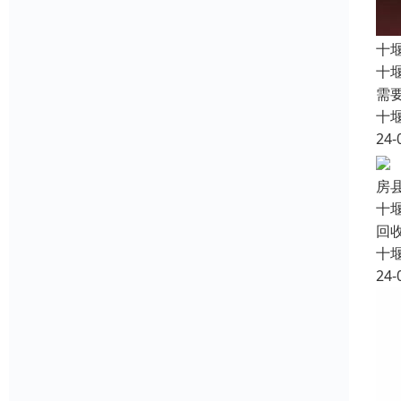
十
十
需
十
24-
房
十
回
十
24-