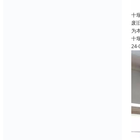
十
废
为
十
24-